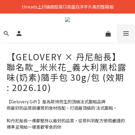
只到8/8💥全館699免運，再送熟香烏龍米米花
中元拜拜要澎湃👻任選8包888，好運大爆花
只到8/8💥全館699免運，再送熟香烏龍米米花
【GELOVERY × 丹尼船長】
聯名款_米米花_義大利黑松露
味(奶素)隨手包 30g/包 (效期
: 2026.10)
【Gelovery Gift 】是為款待而生的頂級法式甜點品牌
用最好的品質與優質的食材搭配，打造最頂級的 法式甜點。  
和丹尼船長一樣都堅持以最好的品質，從原料到配方使用嚴謹的
標準呈現給一樣喜歡零食的你