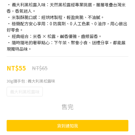
• 義大利黑松露入味：天然黑松露經專業挑選，層層堆疊台灣米
香，香氣迷人。
• 米製酥脆口感：經烘烤製程，輕盈爽脆、不油膩。
• 極簡配方安心享用：0 防腐劑、0 人工色素、0 油炸，用心做出
好零食。
• 經典組合：米香 × 松露，鹹香優雅，齒頰留香。
• 隨時隨地的奢華點心：下午茶、聚會小食、送禮分享，都能展
現獨特品味。
NT$55
NT$65
30g隨手包
: 義大利黑松露味
義大利黑松露味
售完
貨到通知我