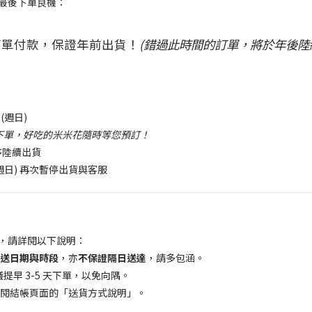
最後下單良機：
訂單付款，保證年前出貨！
(錯過此時間的訂單，將於年後陸
2 (週日)
常下單，好吃的米米花隨時等您預訂！
順序陸續出貨
/1 (週日) 再次暫停出貨與客服
，請詳閱以下說明：
送日期與時段
，亦
不保證隔日送達
，請多包涵。
早 3-5 天下單，以免向隅。
閱結帳頁面的「送貨方式說明」。