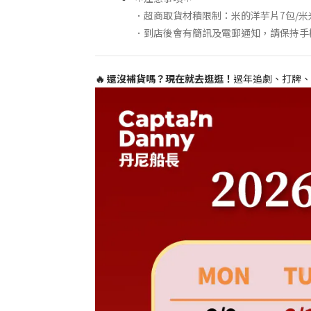
．超商取貨材積限制：米的洋芋片7包/米
．到店後會有簡訊及電郵通知，請保持手
🔥 還沒補貨嗎？現在就去逛逛！
過年追劇、打牌、