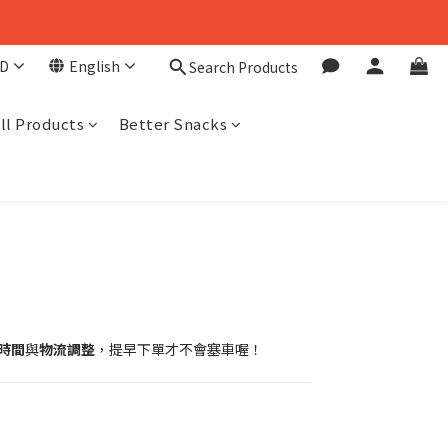
D
English
Search Products
ll Products
Better Snacks
時間
與
物流調整
，提早下單才不會塞車喔！