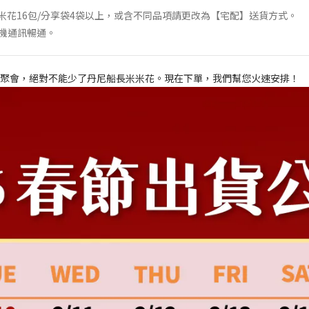
米花16包/分享袋4袋以上，或含不同品項請更改為【宅配】送貨方式。
機通訊暢通。
聚會，絕對不能少了丹尼船長米米花。現在下單，我們幫您火速安排！