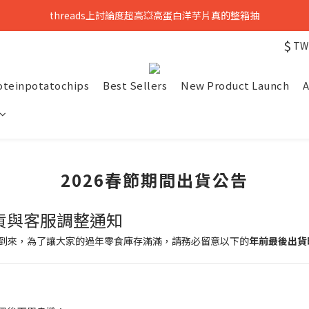
threads上討論度超高💥高蛋白洋芋片真的整箱抽
只到8/8💥全館699免運，再送熟香烏龍米米花
$
TW
中元拜拜要澎湃👻任選8包888，好運大爆花
只到8/8💥全館699免運，再送熟香烏龍米米花
oteinpotatochips
Best Sellers
New Product Launch
A
2026春節期間出貨公告
出貨與客服調整通知
將到來，為了讓大家的過年零食庫存滿滿，請務必留意以下的
年前最後出貨