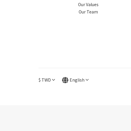
Our Values
Our Team
$
TWD
English