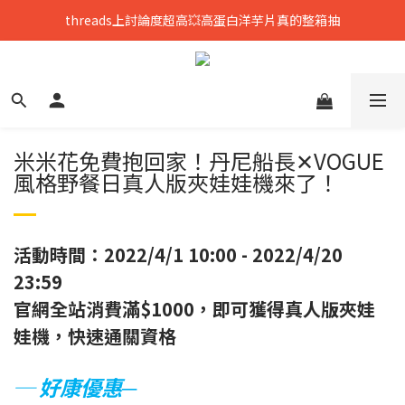
threads上討論度超高💥高蛋白洋芋片真的整箱抽
只到8/8💥全館699免運，再送熟香烏龍米米花
中元拜拜要澎湃👻任選8包888，好運大爆花
只到8/8💥全館699免運，再送熟香烏龍米米花
米米花免費抱回家！丹尼船長✕VOGUE
風格野餐日真人版夾娃娃機來了！
活動時間：2022/4/1 10:00 - 2022/4/20
23:59
官網全站消費滿$1000，即可獲得真人版夾娃
娃機，快速通關資格
─ 好康優惠
─