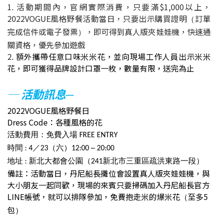
1. 活動期間內，官網實際消費，只要滿$1,000以上，
2022VOGUE風格野餐活動當日，只要出示購買證明
訂單
（
完成信件或電子發票
，即可得到真人版夾娃娃機，快速通
）
關資格，優先參加遊戲
2.
額外攜帶任意口味米米花，並向現場工作人員出示米米
花，即可獲得品牌設計口罩一枚，數量有限，送完為止
─ 活動訊息
─
2022VOGUE風格野餐日
Dress Code：各種風格的花
活動費用：免費入場 FREE ENTRY
時間 : 4／23（六）12:00 ─ 20:00
地址 : 新北大都會公園（241新北市三重區疏洪東路一段）
備註：活動當日，丹尼船長攤位會設置真人版夾娃娃機，與
大小朋友一起同歡，現場的來賓只要掃碼加入丹尼船長官方
LINE帳號，就可以排隊參加，免費抱走米的爆米花
至多5
（
包
）