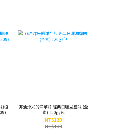
味(植
非油炸米的洋芋片 經典日曬湖鹽味 (全
.09)
素) 120g/包
NT$120
NT$130