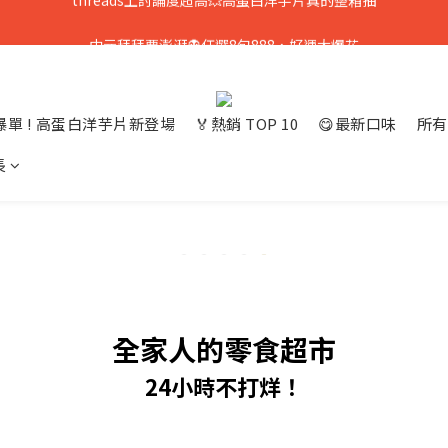
只到8/8💥全館699免運，再送熟香烏龍米米花
中元拜拜要澎湃👻任選8包888，好運大爆花
只到8/8💥全館699免運，再送熟香烏龍米米花
單 ! 高蛋白洋芋片新登場
🏅熱銷 TOP 10
😋最新口味
所有
長
全家人的零食超市
24小時不打烊！