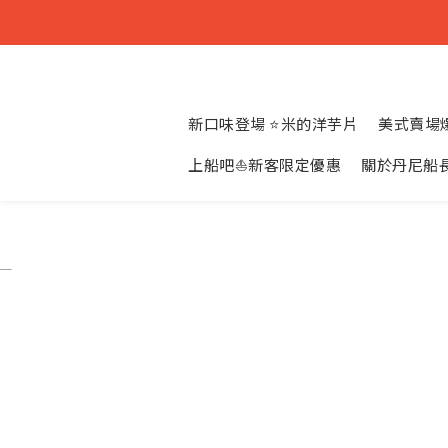
新口味登場 ⭐米的洋芋片
美式賣場爆
上船吧⛵新客限定優惠
關於丹尼船