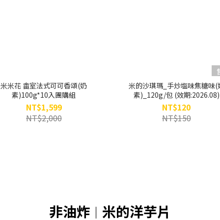
米米花 畬室法式可可香頌(奶
米的沙琪瑪_手炒塩味焦糖味(
素)100g*10入團購組
素)_120g/包 (效期:2026.08)
NT$1,599
NT$120
NT$2,000
NT$150
非油炸
米的洋芋片
｜