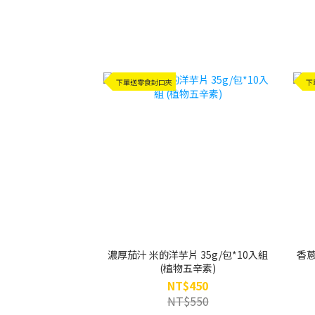
下單送零食封口夾
下
濃厚茄汁 米的洋芋片 35g/包*10入組
香蔥
(植物五辛素)
NT$450
NT$550