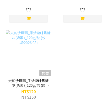
售完
米的沙琪瑪_手炒塩味焦糖
味(奶素)_120g/包 (效
期:2026.08)
NT$120
NT$150