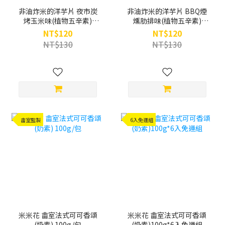
非油炸米的洋芋片 夜市炭
非油炸米的洋芋片 BBQ煙
烤玉米味(植物五辛素)
燻肋排味(植物五辛素)
120g/包 (效期 : 2026.10)
120g/包 (效期 : 2026.09)
NT$120
NT$120
NT$130
NT$130
畬室監製
6入免運組
米米花 畬室法式可可香頌
米米花 畬室法式可可香頌
(奶素) 100g/包
(奶素)100g*6入免運組