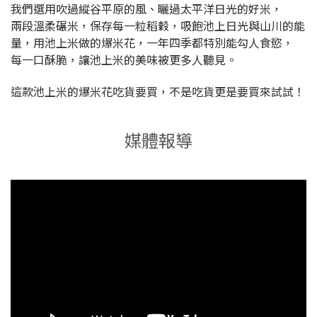
我們選用吹過縱谷平原的風、曬過太平洋日光的好米，
兩段溫柔碾米，保存每一粒稻穀，吸飽池上日光與山川的能
量，用池上米做的爆米花，一年四季都特別能勾人食慾，
每一口酥脆，讓池上米的美味被更多人聽見。
這款池上米的爆米花吃貨要買，不是吃貨更是要買來試試！
媒體報導