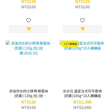
NT$120
NT$120
NT$130
NT$130
10入團購組
非油炸米的沙琪瑪 蜂蜜味
米米花 畬室法式可可香頌
(奶素) 120g/包 (效
(奶素)100g*10入團購組
期:2026.10)
NT$120
NT$1,599
NT$150
NT$2,000