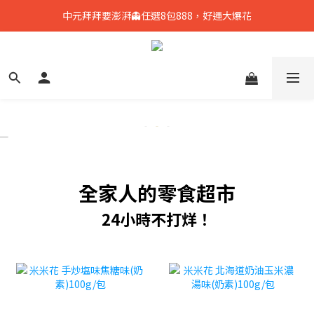
只到8/8💥全館699免運，再送熟香烏龍米米花
中元拜拜要澎湃👻任選8包888，好運大爆花
只到8/8💥全館699免運，再送熟香烏龍米米花
全家人的零食超市
24小時不打烊！