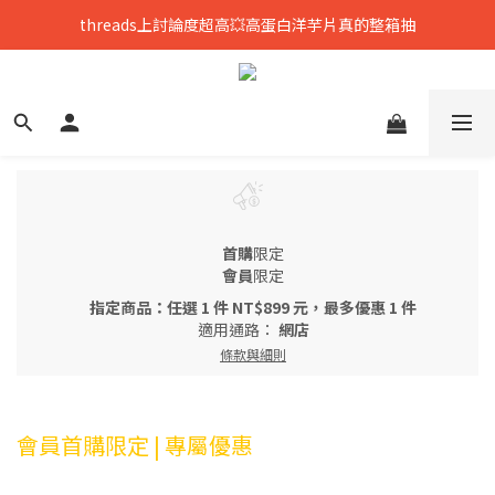
threads上討論度超高💥高蛋白洋芋片真的整箱抽
只到8/8💥全館699免運，再送熟香烏龍米米花
中元拜拜要澎湃👻任選8包888，好運大爆花
只到8/8💥全館699免運，再送熟香烏龍米米花
首購
限定
會員
限定
指定商品：任選 1 件 NT$899 元，最多優惠 1 件
適用通路：
網店
條款與細則
會員首購限定 | 專屬優惠