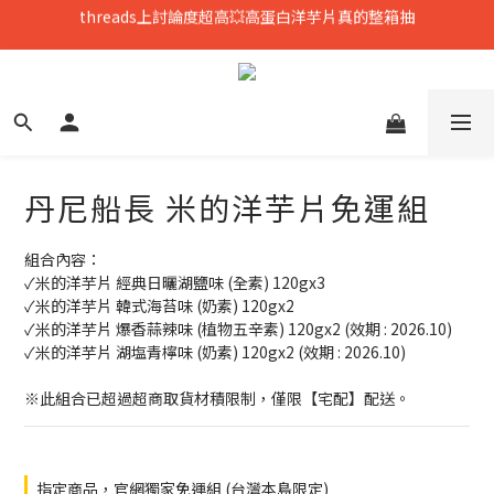
只到8/8💥全館699免運，再送熟香烏龍米米花
中元拜拜要澎湃👻任選8包888，好運大爆花
只到8/8💥全館699免運，再送熟香烏龍米米花
丹尼船長 米的洋芋片免運組
組合內容：
✓米的洋芋片 經典日曬湖鹽味 (全素) 120gx3 
✓米的洋芋片 韓式海苔味 (奶素) 120gx2 
✓米的洋芋片 爆香蒜辣味 (植物五辛素) 120gx2 (效期 : 2026.10)
✓米的洋芋片 湖塩青檸味 (奶素) 120gx2 (效期 : 2026.10)
※此組合已超過超商取貨材積限制，僅限【宅配】配送。
指定商品，官網獨家免運組 (台灣本島限定)