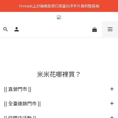
threads上討論度超高💥高蛋白洋芋片真的整箱抽
只到8/8💥全館699免運，再送熟香烏龍米米花
中元拜拜要澎湃👻任選8包888，好運大爆花
只到8/8💥全館699免運，再送熟香烏龍米米花
米米花哪裡買？
|| 直營門市 ||
|| 全臺連鎖門市 ||
|| 快閃店活動 ||