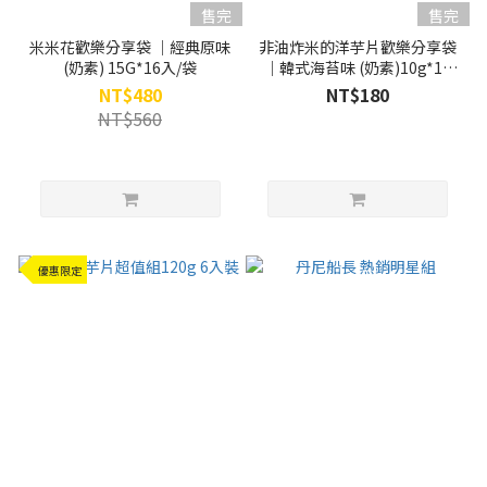
售完
售完
米米花歡樂分享袋 ｜經典原味
非油炸米的洋芋片歡樂分享袋
(奶素) 15G*16入/袋
｜韓式海苔味 (奶素)10g*10
入/袋 (效期:2026.06)
NT$480
NT$180
NT$560
優惠限定