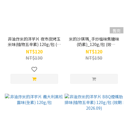
售完
非油炸米的洋芋片 夜市炭烤玉
米的沙琪瑪_手炒塩味焦糖味
米味(植物五辛素) 120g/包 (效
(奶素)_120g/包 (效
期 : 2026.10)
期:2026.08)
NT$120
NT$120
NT$130
NT$150