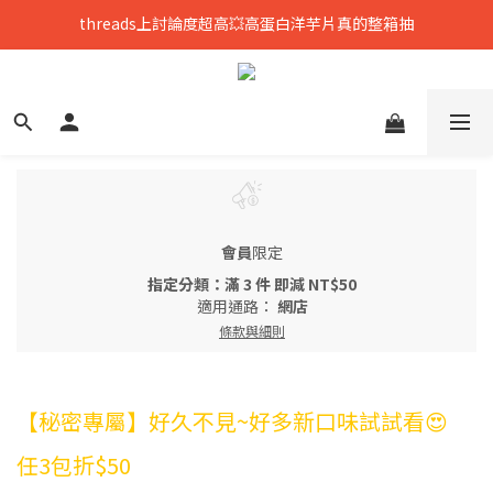
threads上討論度超高💥高蛋白洋芋片真的整箱抽
只到8/8💥全館699免運，再送熟香烏龍米米花
中元拜拜要澎湃👻任選8包888，好運大爆花
只到8/8💥全館699免運，再送熟香烏龍米米花
會員
限定
指定分類：滿 3 件 即減 NT$50
適用通路：
網店
條款與細則
【秘密專屬】好久不見~好多新口味試試看😍
任3包折$50