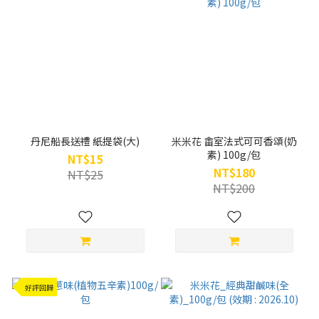
丹尼船長送禮 紙提袋(大)
米米花 畬室法式可可香頌(奶
素) 100g/包
NT$15
NT$180
NT$25
NT$200
好評回歸