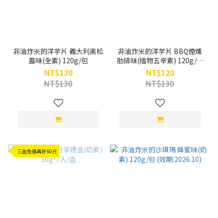
非油炸米的洋芋片 義大利黑松
非油炸米的洋芋片 BBQ煙燻
露味(全素) 120g/包
肋排味(植物五辛素) 120g/包
(效期 : 2026.09)
NT$120
NT$120
NT$130
NT$130
三盒免運再折60元